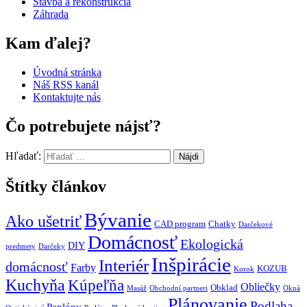
Stavba a rekonštrukcia
Záhrada
Kam ďalej?
Úvodná stránka
Náš RSS kanál
Kontaktujte nás
Čo potrebujete nájsť?
Hľadať:
Štítky článkov
Bývanie
Ako ušetriť
CAD program
Chatky
Darčekové
Domácnosť
Ekologická
DIY
predmety
Darčeky
Inšpirácie
Interiér
domácnosť
Farby
KOZUB
Korok
Kuchyňa
Kúpeľňa
Obliečky
Obklad
Masáž
Obchodní partneri
Okná
Plánovanie
Podlaha
Paplóny