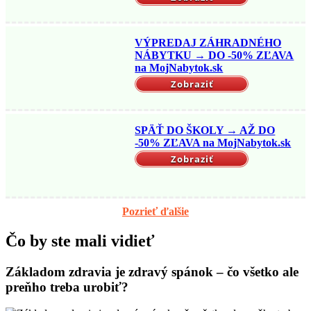
VÝPREDAJ ZÁHRADNÉHO
NÁBYTKU → DO -50% ZĽAVA
na MojNabytok.sk
Zobraziť
SPÄŤ DO ŠKOLY → AŽ DO
-50% ZĽAVA na MojNabytok.sk
Zobraziť
Pozrieť ďalšie
Čo by ste mali vidieť
Základom zdravia je zdravý spánok – čo všetko ale
preňho treba urobiť?