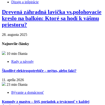
Dizajn a inšpirácie
Drevená záhradná lavička vs.polohovacie
kreslo na balkón: Ktoré sa hodí k vášmu
priestoru?
28. augusta 2025
Najnovšie články
10 min čítania
Rady a návody
Škodlivé elektrospotrebiče – mýtus, alebo fakt?
11. apríla 2026
23 min čítania
Bývanie a domácnosť
Komody z masívu – štýl, poriadok a trvácnosť v každej