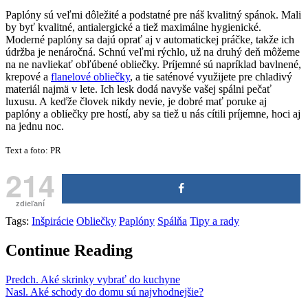
Paplóny sú veľmi dôležité a podstatné pre náš kvalitný spánok. Mali
by byť kvalitné, antialergické a tiež maximálne hygienické.
Moderné paplóny sa dajú oprať aj v automatickej práčke, takže ich
údržba je nenáročná. Schnú veľmi rýchlo, už na druhý deň môžeme
na ne navliekať obľúbené obliečky. Príjemné sú napríklad bavlnené,
krepové a
flanelové obliečky
, a tie saténové využijete pre chladivý
materiál najmä v lete. Ich lesk dodá navyše vašej spálni pečať
luxusu. A keďže človek nikdy nevie, je dobré mať poruke aj
paplóny a obliečky pre hostí, aby sa tiež u nás cítili príjemne, hoci aj
na jednu noc.
Text a foto: PR
214
zdieľaní
Tags:
Inšpirácie
Obliečky
Paplóny
Spálňa
Tipy a rady
Continue Reading
Predch.
Aké skrinky vybrať do kuchyne
Nasl.
Aké schody do domu sú najvhodnejšie?