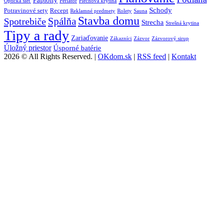
Optická sieť
Perlátor
Plechová krytina
Schody
Potravinové sety
Recept
Reklamné predmety
Rolety
Sauna
Stavba domu
Spálňa
Spotrebiče
Strecha
Strešná krytina
Tipy a rady
Zariaďovanie
Zákazníci
Zázvor
Zázvorový sirup
Úložný priestor
Úsporné batérie
2026 © All Rights Reserved. |
OKdom.sk
|
RSS feed
|
Kontakt