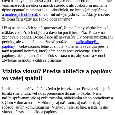
chvíľu analyzuje udalosti z posledných hodín alebo dní, možno ešte
vnímame ruch na ulici či našich susedov, ale čoskoro sa necháme
úplne opantať tajomnou silou ľahučkých, no hrejivých paplónov
a
moderných obliečok
so vzormi od výmyslu sveta. Ako je možné,
že tomu čaru vždy tak ľahko podľahneme?
Už aj na bábätkách sa dá spozorovať, že majú rady všetko hrejivé,
mäkké, čosi, čo ich objíma a dáva im pocit bezpečia. To sa v nás
zachovalo dodnes. Dospelí síce už nevyužívajú v posteli hniezda ani
perinky, ale zato máme možnosť používať tie
najkvalitnejšie
paplóny
– celosezónne, letné či zimné, ktoré nám vyčarujú presne
taký teplotný komfort, ktorý nám počas noci vyhovuje. Nielen
paplóny, ale aj materiál obliečok sa stará o to, aby sme sa v noci
zbytočne nespotili a cítili sa príjemne.
Vizitka vkusu? Predsa obliečky a paplóny
vo vašej spálni!
Ľudia neradi počúvajú, čo všetko je ich vizitkou. Pravda však je, že
to, akí sme vnútri, veľakrát prenášame do nášho okolia. Nielen
naším správaním, ale aj vyžarovaním, obliekaním alebo poriadkom a
štýlom v domácnosti. Vizitkou je aj naše auto, aj naše deti, aj
spôsob, akým komunikujeme. Vizitkou našej spálne, a teda nášho
vkusu, sú zasa obliečky a paplóny.