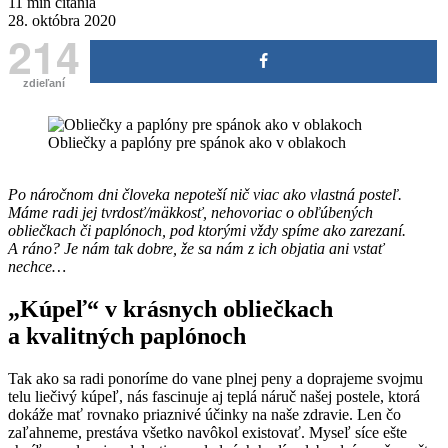
11 min čítania
28. októbra 2020
214
zdieľaní
Obliečky a paplóny pre spánok ako v oblakoch
Po náročnom dni človeka nepoteší nič viac ako vlastná posteľ.
Máme radi jej tvrdosť/mäkkosť, nehovoriac o obľúbených
obliečkach či paplónoch, pod ktorými vždy spíme ako zarezaní.
A ráno? Je nám tak dobre, že sa nám z ich objatia ani vstať
nechce…
„Kúpeľ“ v krásnych obliečkach
a kvalitných paplónoch
Tak ako sa radi ponoríme do vane plnej peny a doprajeme svojmu
telu liečivý kúpeľ, nás fascinuje aj teplá náruč našej postele, ktorá
dokáže mať rovnako priaznivé účinky na naše zdravie. Len čo
zaľahneme, prestáva všetko navôkol existovať. Myseľ síce ešte