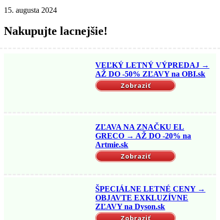
15. augusta 2024
Nakupujte lacnejšie!
VEĽKÝ LETNÝ VÝPREDAJ →
AŽ DO -50% ZĽAVY na OBI.sk
Zobraziť
ZĽAVA NA ZNAČKU EL
GRECO → AŽ DO -20% na
Artmie.sk
Zobraziť
ŠPECIÁLNE LETNÉ CENY →
OBJAVTE EXKLUZÍVNE
ZĽAVY na Dyson.sk
Zobraziť