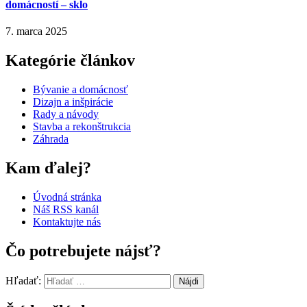
domácností – sklo
7. marca 2025
Kategórie článkov
Bývanie a domácnosť
Dizajn a inšpirácie
Rady a návody
Stavba a rekonštrukcia
Záhrada
Kam ďalej?
Úvodná stránka
Náš RSS kanál
Kontaktujte nás
Čo potrebujete nájsť?
Hľadať: