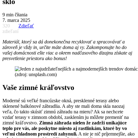
sklo
9 min čítania
7. marca 2025
320
Zdieľať
zdieľaní
Materiál, ktorý sa dá donekonečna recyklovať a spracovávať a
zároveň je vždy in, určite máte doma aj vy. Zakomponujte ho do
vašej domácnosti ešte viac a okrem nadčasového dizajnu získate aj
presvetlenie priestoru ako bonus!
(zdroj: unsplash.com)
Vaše zimné kráľovstvo
Moderné sú veľké francúzske okná, presklenné terasy alebo
sklenené balkónové zábradlia. A aby ste mali doma skla naozaj
veľa, čo takto skúsiť zimnú záhradu na mieru? Ak sa nechcete
vzdať terasy v zimnom období, zasklením ju môžete premeniť na
zimné kráľovstvo.
Zimná záhrada nielen že zadrží unikajúce
teplo pre vás, ale poskytne miesto aj rastlinkám, ktoré by vo
veľmi chladnom prostredí zahynuli.
A nie je nič príjemnejšie, ako