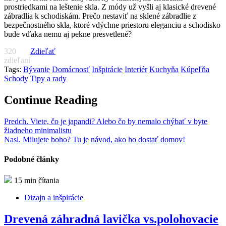
prostriedkami na leštenie skla. Z módy už vyšli aj klasické drevené
zábradlia k schodiskám. Prečo nestaviť na sklené zábradlie z
bezpečnostného skla, ktoré vdýchne priestoru eleganciu a schodisko
bude vďaka nemu aj pekne presvetlené?
320
Zdieľať
zdieľaní
Tags:
Bývanie
Domácnosť
Inšpirácie
Interiér
Kuchyňa
Kúpeľňa
Schody
Tipy a rady
Continue Reading
Predch.
Viete, čo je japandi? Alebo čo by nemalo chýbať v byte
žiadneho minimalistu
Nasl.
Milujete boho? Tu je návod, ako ho dostať domov!
Podobné články
15 min čítania
Dizajn a inšpirácie
Drevená záhradná lavička vs.polohovacie