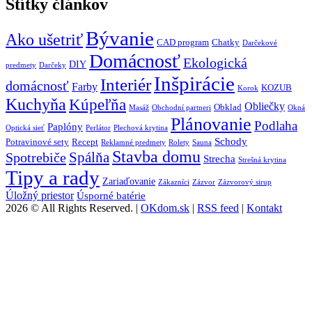
Štítky článkov
Bývanie
Ako ušetriť
CAD program
Chatky
Darčekové
Domácnosť
Ekologická
DIY
predmety
Darčeky
Inšpirácie
Interiér
domácnosť
Farby
KOZUB
Korok
Kuchyňa
Kúpeľňa
Obliečky
Obklad
Masáž
Obchodní partneri
Okná
Plánovanie
Podlaha
Paplóny
Optická sieť
Perlátor
Plechová krytina
Schody
Potravinové sety
Recept
Reklamné predmety
Rolety
Sauna
Stavba domu
Spálňa
Spotrebiče
Strecha
Strešná krytina
Tipy a rady
Zariaďovanie
Zákazníci
Zázvor
Zázvorový sirup
Úložný priestor
Úsporné batérie
2026 © All Rights Reserved. |
OKdom.sk
|
RSS feed
|
Kontakt