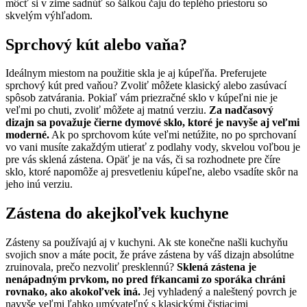
môcť si v zime sadnúť so šálkou čaju do teplého priestoru so
skvelým výhľadom.
Sprchový kút alebo vaňa?
Ideálnym miestom na použitie skla je aj kúpeľňa. Preferujete
sprchový kút pred vaňou? Zvoliť môžete klasický alebo zasúvací
spôsob zatvárania. Pokiaľ vám priezračné sklo v kúpeľni nie je
veľmi po chuti, zvoliť môžete aj matnú verziu.
Za nadčasový
dizajn sa považuje čierne dymové sklo, ktoré je navyše aj veľmi
moderné.
Ak po sprchovom kúte veľmi netúžite, no po sprchovaní
vo vani musíte zakaždým utierať z podlahy vody, skvelou voľbou je
pre vás sklená zástena. Opäť je na vás, či sa rozhodnete pre číre
sklo, ktoré napomôže aj presvetleniu kúpeľne, alebo vsadíte skôr na
jeho inú verziu.
Zástena do akejkoľvek kuchyne
Zásteny sa používajú aj v kuchyni. Ak ste konečne našli kuchyňu
svojich snov a máte pocit, že práve zástena by váš dizajn absolútne
zruinovala, prečo nezvoliť presklennú?
Sklená zástena je
nenápadným prvkom, no pred fŕkancami zo sporáka chráni
rovnako, ako akokoľvek iná.
Jej vyhladený a naleštený povrch je
navyše veľmi ľahko umývateľný s klasickými čistiacimi