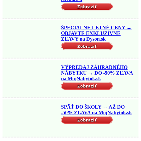
Zobraziť
ŠPECIÁLNE LETNÉ CENY →
OBJAVTE EXKLUZÍVNE
ZĽAVY na Dyson.sk
Zobraziť
VÝPREDAJ ZÁHRADNÉHO
NÁBYTKU → DO -50% ZĽAVA
na MojNabytok.sk
Zobraziť
SPÄŤ DO ŠKOLY → AŽ DO
-50% ZĽAVA na MojNabytok.sk
Zobraziť