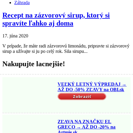
Záhrada
Recept na zázvorový sirup, ktorý si
spravíte ľahko aj doma
17. júna 2020
V prípade, že máte radi zázvorovú limonádu, pripravte si zázvorový
sirup a užívajte si ju po celý rok. Sila sirupu...
Nakupujte lacnejšie!
VEĽKÝ LETNÝ VÝPREDAJ →
AŽ DO -50% ZĽAVY na OBI.sk
Zobraziť
ZĽAVA NA ZNAČKU EL
GRECO → AŽ DO -20% na
Artmie.sk