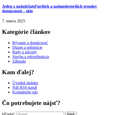
Jeden z najudržateľnejších a najmodernejších trendov
domácností – sklo
7. marca 2025
Kategórie článkov
Bývanie a domácnosť
Dizajn a inšpirácie
Rady a návody
Stavba a rekonštrukcia
Záhrada
Kam ďalej?
Úvodná stránka
Náš RSS kanál
Kontaktujte nás
Čo potrebujete nájsť?
Hľadať: