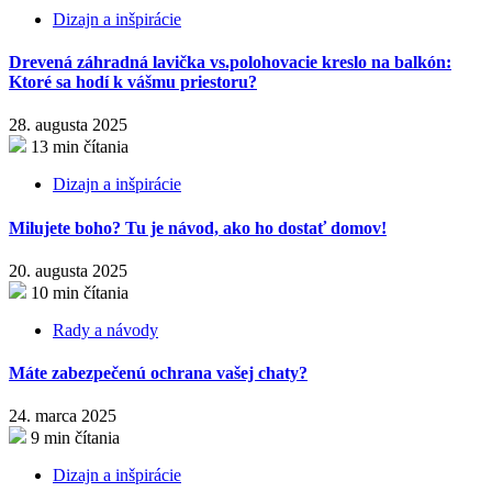
Dizajn a inšpirácie
Drevená záhradná lavička vs.polohovacie kreslo na balkón:
Ktoré sa hodí k vášmu priestoru?
28. augusta 2025
13 min čítania
Dizajn a inšpirácie
Milujete boho? Tu je návod, ako ho dostať domov!
20. augusta 2025
10 min čítania
Rady a návody
Máte zabezpečenú ochrana vašej chaty?
24. marca 2025
9 min čítania
Dizajn a inšpirácie