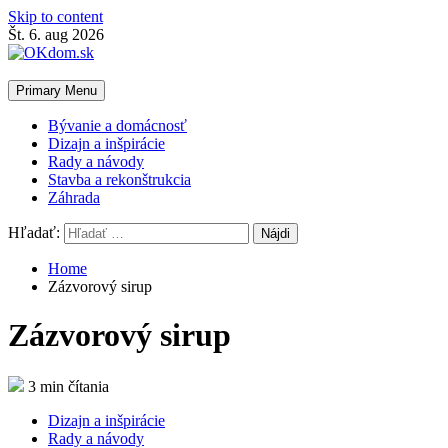
Skip to content
Št. 6. aug 2026
Primary Menu
Bývanie a domácnosť
Dizajn a inšpirácie
Rady a návody
Stavba a rekonštrukcia
Záhrada
Hľadať:
Home
Zázvorový sirup
Zázvorový sirup
3 min čítania
Dizajn a inšpirácie
Rady a návody