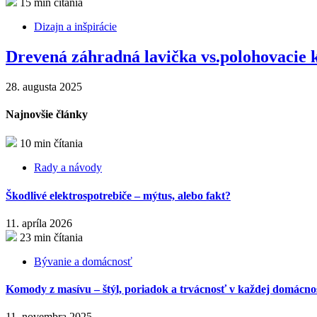
15 min čítania
Dizajn a inšpirácie
Drevená záhradná lavička vs.polohovacie k
28. augusta 2025
Najnovšie články
10 min čítania
Rady a návody
Škodlivé elektrospotrebiče – mýtus, alebo fakt?
11. apríla 2026
23 min čítania
Bývanie a domácnosť
Komody z masívu – štýl, poriadok a trvácnosť v každej domácnos
11. novembra 2025