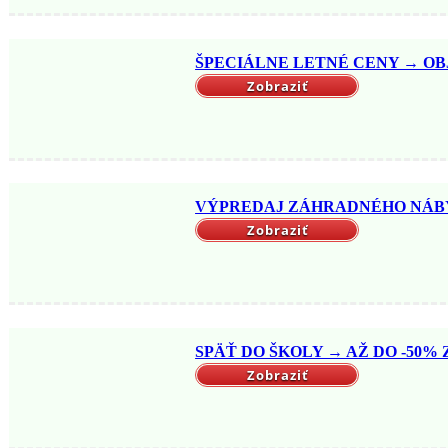
ŠPECIÁLNE LETNÉ CENY → OBJ
Zobraziť
VÝPREDAJ ZÁHRADNÉHO NÁBYTK
Zobraziť
SPÄŤ DO ŠKOLY → AŽ DO -50% Z
Zobraziť