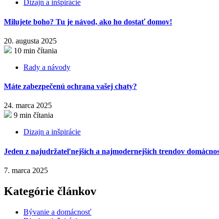
Dizajn a inšpirácie
Milujete boho? Tu je návod, ako ho dostať domov!
20. augusta 2025
10 min čítania
Rady a návody
Máte zabezpečenú ochrana vašej chaty?
24. marca 2025
9 min čítania
Dizajn a inšpirácie
Jeden z najudržateľnejších a najmodernejších trendov domácnost
7. marca 2025
Kategórie článkov
Bývanie a domácnosť