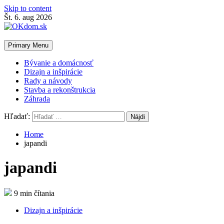
Skip to content
Št. 6. aug 2026
Primary Menu
Bývanie a domácnosť
Dizajn a inšpirácie
Rady a návody
Stavba a rekonštrukcia
Záhrada
Hľadať:
Home
japandi
japandi
9 min čítania
Dizajn a inšpirácie