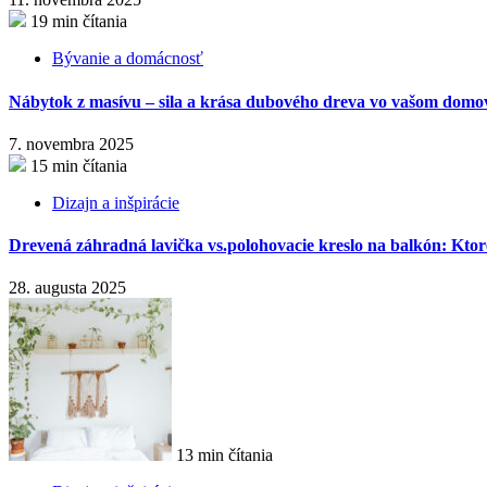
19 min čítania
Bývanie a domácnosť
Nábytok z masívu – sila a krása dubového dreva vo vašom domo
7. novembra 2025
15 min čítania
Dizajn a inšpirácie
Drevená záhradná lavička vs.polohovacie kreslo na balkón: Ktor
28. augusta 2025
13 min čítania