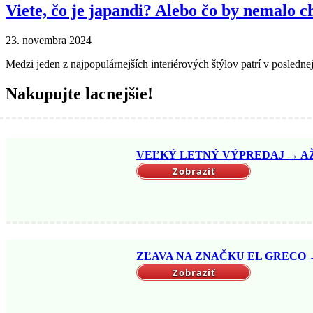
Viete, čo je japandi? Alebo čo by nemalo 
23. novembra 2024
Medzi jeden z najpopulárnejších interiérových štýlov patrí v posledne
Nakupujte lacnejšie!
VEĽKÝ LETNÝ VÝPREDAJ → AŽ D
Zobraziť
ZĽAVA NA ZNAČKU EL GRECO → A
Zobraziť