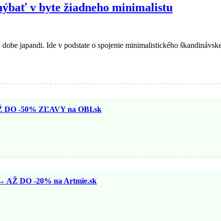
chýbať v byte žiadneho minimalistu
j dobe japandi. Ide v podstate o spojenie minimalistického škandinávskeh
O -50% ZĽAVY na OBI.sk
Ž DO -20% na Artmie.sk