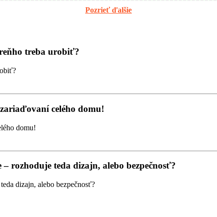
Pozrieť ďalšie
preňho treba urobiť?
i zariaďovaní celého domu!
 – rozhoduje teda dizajn, alebo bezpečnosť?